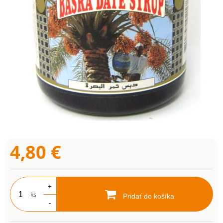
4,80
€
+
ks
Pridať do košíka
-