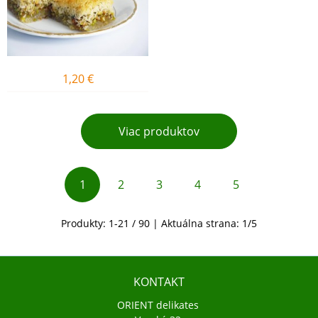
1,20
€
Viac produktov
1
2
3
4
5
Produkty:
1
-
21
/
90
| Aktuálna strana:
1
/
5
KONTAKT
ORIENT delikates