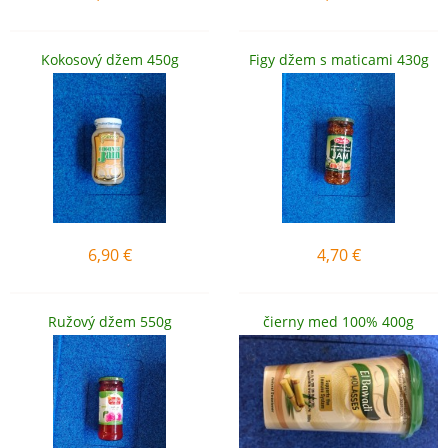
Kokosový džem 450g
Figy džem s maticami 430g
6,90
€
4,70
€
Ružový džem 550g
čierny med 100% 400g