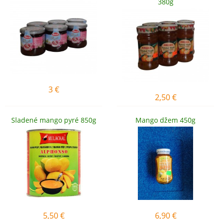
380g
3
€
2,50
€
Sladené mango pyré 850g
Mango džem 450g
5,50
€
6,90
€