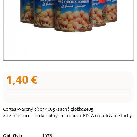
1,40
€
Cortas -Varený cícer 400g (suchá zložka240g).
Zloženie: cícer, voda, soľ,kys. citrónová, EDTA na udržanie farby.
Obj. čislo:
1076