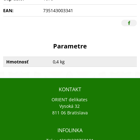
EAN:
735143003341
Parametre
Hmotnosť
0,4 kg
KONTAKT
ORIENT delikates
Vysoká 32
811 06 Bratislava
INFOLINKA