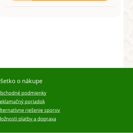
šetko o nákupe
bchodné podmienky
eklamačný poriadok
lternatívne riešenie sporov
ožnosti platby a doprava