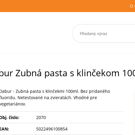
O 
bur Zubná pasta s klinčekom 10
Dabur - Zubná pasta s klinčekmi 100ml. Bez pridaného
fluoridu. Netestované na zvieratách. Vhodné pre
vegetariánov.
Obj. čislo:
2070
EAN:
5022496100854