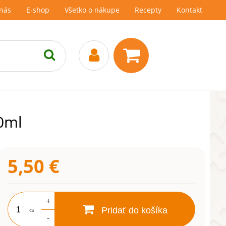
nás
E-shop
Všetko o nákupe
Recepty
Kontakt
0ml
5,50
€
+
ks
Pridať do košíka
-