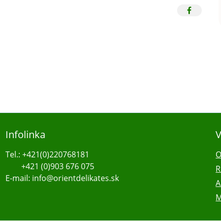
Infolinka
V
Tel.: +421(0)220768181
O
+421 (0)903 676 075
R
E-mail: info@orientdelikates.sk
A
M