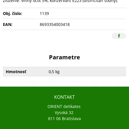
Zloženie: vínny ocot 5%, konzervant E223 (disiričitan sodný).
Obj. čislo:
1139
EAN:
8693354003418
Parametre
Hmotnosť
0,5 kg
KONTAKT
ORIENT delikates
Vysoká 32
811 06 Bratislava