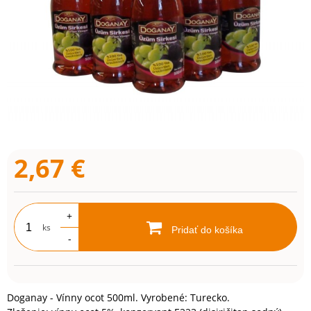
2,67
€
+
ks
Pridať do košíka
-
Doganay - Vínny ocot 500ml. Vyrobené: Turecko.