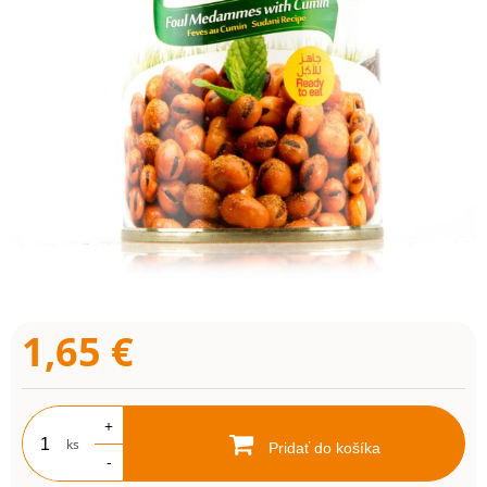
1,65
€
+
ks
Pridať do košíka
-