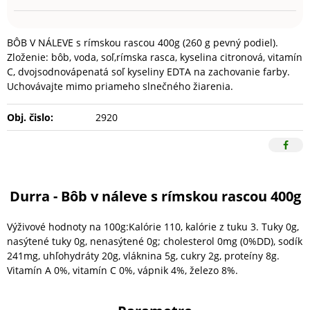
BÔB V NÁLEVE s rímskou rascou 400g (260 g pevný podiel).
Zloženie: bôb, voda, soľ,rímska rasca, kyselina citronová, vitamín
C, dvojsodnovápenatá soľ kyseliny EDTA na zachovanie farby.
Uchovávajte mimo priameho slnečného žiarenia.
Obj. čislo:
2920
Durra - Bôb v náleve s rímskou rascou 400g
Výživové hodnoty na 100g:Kalórie 110, kalórie z tuku 3. Tuky 0g,
nasýtené tuky 0g, nenasýtené 0g; cholesterol 0mg (0%DD), sodík
241mg, uhľohydráty 20g, vláknina 5g, cukry 2g, proteíny 8g.
Vitamín A 0%, vitamín C 0%, vápnik 4%, železo 8%.