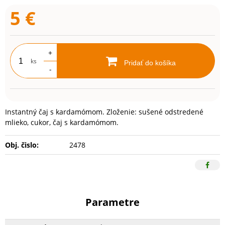
5
€
+
ks
Pridať do košíka
-
Instantný čaj s kardamómom. Zloženie: sušené odstredené
mlieko, cukor, čaj s kardamómom.
Obj. čislo:
2478
Parametre