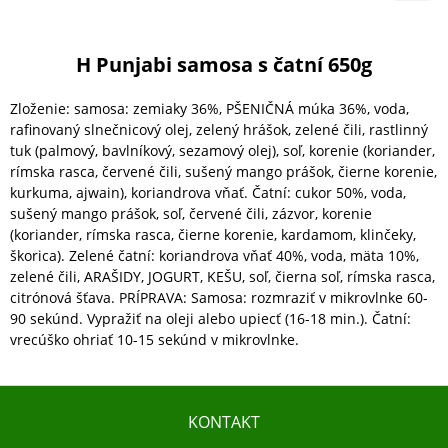
H Punjabi samosa s čatní 650g
Zloženie: samosa: zemiaky 36%, PŠENIČNÁ múka 36%, voda,
rafinovaný slnečnicový olej, zelený hrášok, zelené čili, rastlinný
tuk (palmový, bavlníkový, sezamový olej), soľ, korenie (koriander,
rímska rasca, červené čili, sušený mango prášok, čierne korenie,
kurkuma, ajwain), koriandrova vňať. Čatní: cukor 50%, voda,
sušený mango prášok, soľ, červené čili, zázvor, korenie
(koriander, rímska rasca, čierne korenie, kardamom, klinčeky,
škorica). Zelené čatní: koriandrova vňať 40%, voda, mäta 10%,
zelené čili, ARAŠIDY, JOGURT, KEŠU, soľ, čierna soľ, rímska rasca,
citrónová šťava. PRÍPRAVA: Samosa: rozmraziť v mikrovlnke 60-
90 sekúnd. Vypražiť na oleji alebo upiecť (16-18 min.). Čatní:
vrecúško ohriať 10-15 sekúnd v mikrovlnke.
KONTAKT