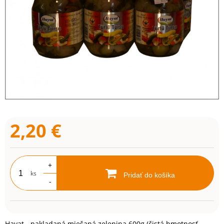
2,20
€
+
ks
Pridať do košíka
-
Hayat - nakladaná miešaná zelenina 600g (čistá hmotnosť