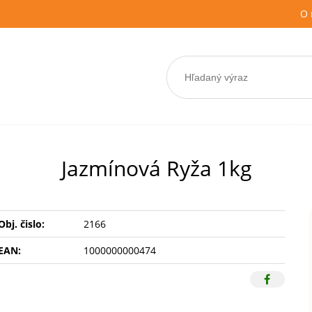
O 
Jazmínová Ryža 1kg
Obj. čislo:
2166
EAN:
1000000000474