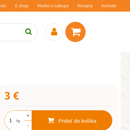
nás
E-shop
Všetko o nákupe
Recepty
Kontakt
3
€
+
kg
Pridať do košíka
-