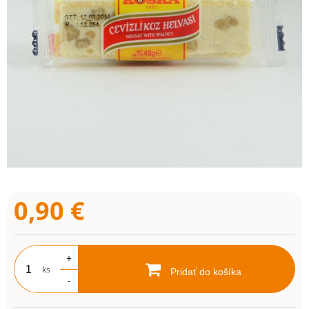
0,90
€
+
ks
Pridať do košíka
-