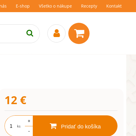
nás
E-shop
Všetko o nákupe
Recepty
Kontakt
12
€
+
ks
Pridať do košíka
-