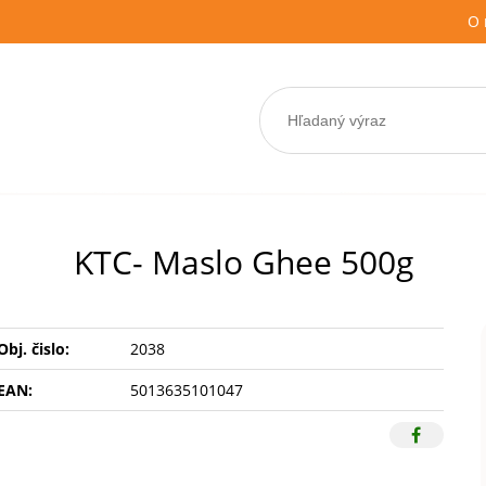
O 
KTC- Maslo Ghee 500g
Obj. čislo:
2038
EAN:
5013635101047