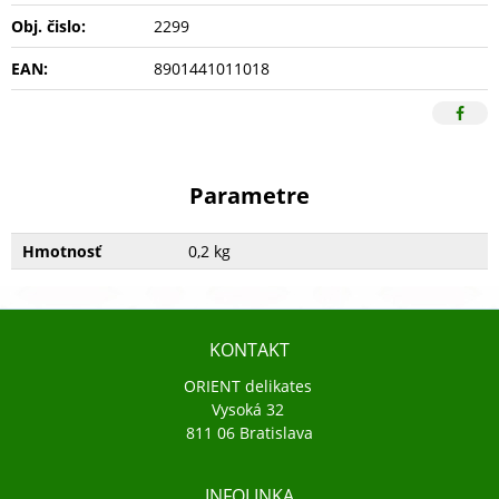
Obj. čislo:
2299
EAN:
8901441011018
Parametre
Hmotnosť
0,2 kg
KONTAKT
ORIENT delikates
Vysoká 32
811 06 Bratislava
INFOLINKA