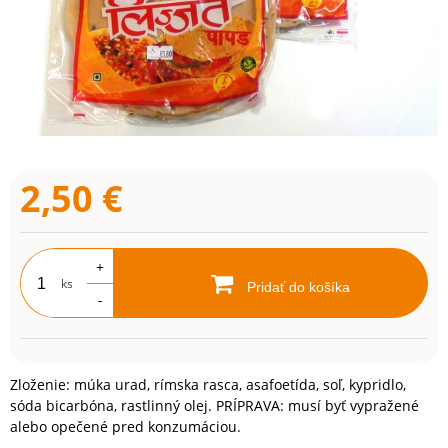
2,50
€
+
ks
Pridať do košíka
-
Zloženie: múka urad, rímska rasca, asafoetída, soľ, kypridlo,
sóda bicarbóna, rastlinný olej. PRÍPRAVA: musí byť vypražené
alebo opečené pred konzumáciou.