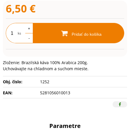
6,50
€
+
ks
Pridať do košíka
-
Zloženie: Brazilská káva 100% Arabica 200g.
Uchovávajte na chladnom a suchom mieste.
Obj. čislo:
1252
EAN:
5281056010013
Parametre