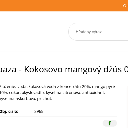
O 
aza - Kokosovo mangový džús 0
Zloženie: voda, kokosová voda z koncetrátu 20%, mango pyré
10%, cukor, okyslovadlo: kyselina citronová, antioxidant:
kyselina askorbová, príchuť.
Obj. čislo:
2965