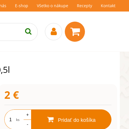
nás
E-shop
Všetko o nákupe
Recepty
Kontakt
,5l
2
€
+
ks
Pridať do košíka
-