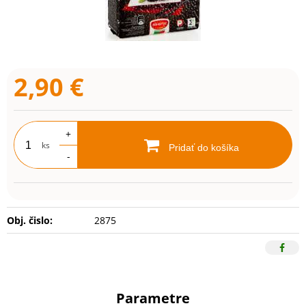
2,90
€
+
ks
Pridať do košíka
-
Obj. čislo:
2875
Parametre