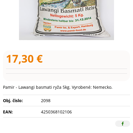
17,30
€
Pamir - Lawangi basmati ryža 5kg. Vyrobené: Nemecko.
Obj. čislo:
2098
EAN:
4250368102106