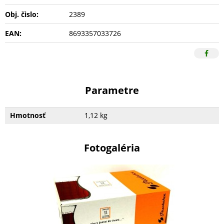
Obj. čislo:
2389
EAN:
8693357033726
Parametre
Hmotnosť
1,12 kg
Fotogaléria