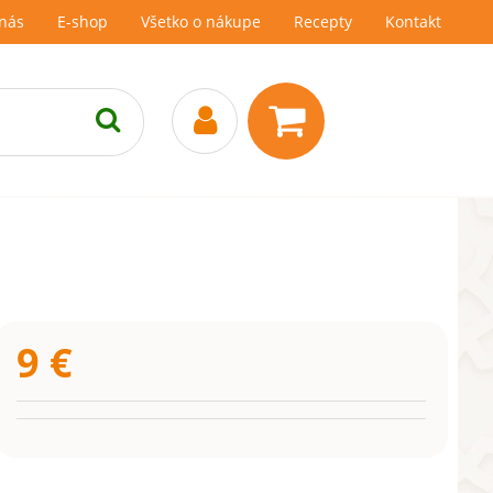
nás
E-shop
Všetko o nákupe
Recepty
Kontakt
9
€