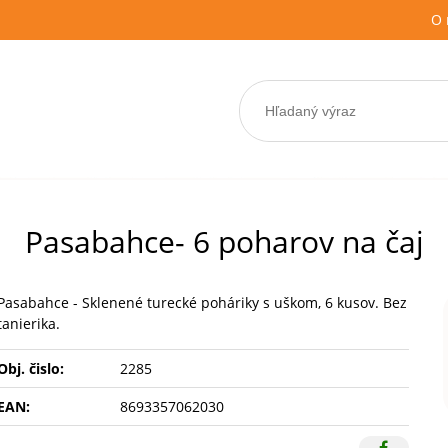
O 
Pasabahce- 6 poharov na čaj
Pasabahce - Sklenené turecké poháriky s uškom, 6 kusov. Bez
tanierika.
Obj. čislo:
2285
EAN:
8693357062030