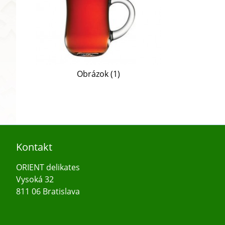
Obrázok (1)
Kontakt
ORIENT delikates
Vysoká 32
811 06 Bratislava