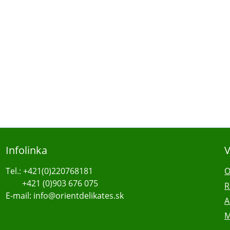
Infolinka
V
Tel.: +421(0)220768181
O
+421 (0)903 676 075
R
E-mail: info@orientdelikates.sk
A
M