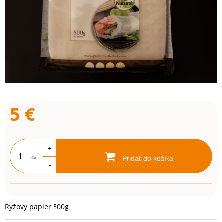
5
€
+
ks
Pridať do košíka
-
Ryžovy papier 500g