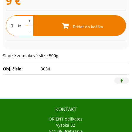
9
€
+
ks
Pridať do košíka
-
Sladké zemiakové slize 500g
Obj. čislo:
3034
KONTAKT
ORIENT delikates
Vysoká 32
811 06 Bratislava