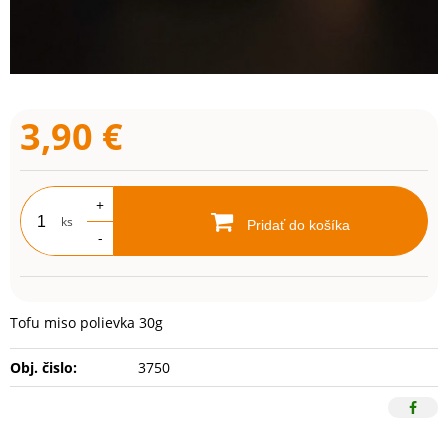
3,90
€
+
ks
Pridať do košíka
-
Tofu miso polievka 30g
Obj. čislo:
3750