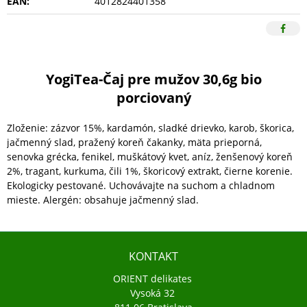
EAN:
4012824401358
YogiTea-Čaj pre mužov 30,6g bio
porciovaný
Zloženie: zázvor 15%, kardamón, sladké drievko, karob, škorica,
jačmenný slad, pražený koreň čakanky, mäta prieporná,
senovka grécka, fenikel, muškátový kvet, aníz, ženšenový koreň
2%, tragant, kurkuma, čili 1%, škoricový extrakt, čierne korenie.
Ekologicky pestované. Uchovávajte na suchom a chladnom
mieste. Alergén: obsahuje jačmenný slad.
KONTAKT
ORIENT delikates
Vysoká 32