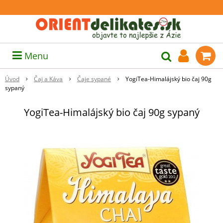
Menu
Úvod
Čaj a Káva
Čaje sypané
YogiTea-Himalájský bio čaj 90g
sypaný
YogiTea-Himalájský bio čaj 90g sypaný