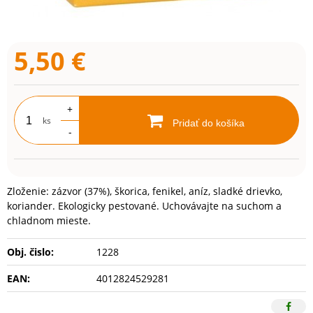
5,50
€
+
ks
Pridať do košíka
-
Zloženie: zázvor (37%), škorica, fenikel, aníz, sladké drievko,
koriander. Ekologicky pestované. Uchovávajte na suchom a
chladnom mieste.
Obj. čislo:
1228
EAN:
4012824529281