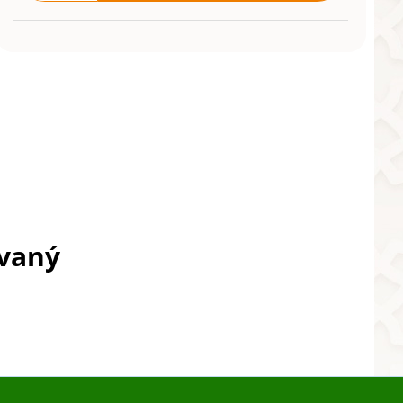
ovaný