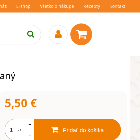
nás
E-shop
Všetko o nákupe
Recepty
Kontakt
vaný
5,50
€
+
ks
Pridať do košíka
-