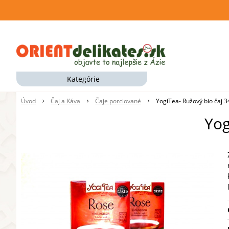
Kategórie
Úvod
Čaj a Káva
Čaje porciované
YogiTea- Ružový bio čaj 
Yog