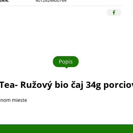
EAN:
4012824400764
Popis
Tea- Ružový bio čaj 34g porci
adnom mieste