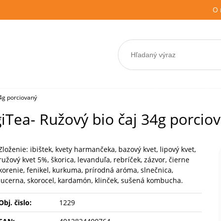
O 
34g porciovaný
iTea- Ružový bio čaj 34g porcio
Zloženie: ibištek, kvety harmančeka, bazový kvet, lipový kvet,
ružový kvet 5%, škorica, levanduľa, rebríček, zázvor, čierne
korenie, fenikel, kurkuma, prírodná aróma, slnečnica,
lucerna, skorocel, kardamón, klinček, sušená kombucha.
Obj. čislo:
1229