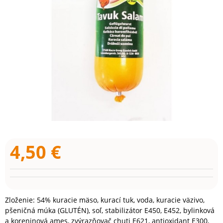
4,50
€
Zloženie: 54% kuracie mäso, kurací tuk, voda, kuracie väzivo,
pšeničná múka (GLUTÉN), soľ, stabilizátor E450, E452, bylinková
a koreninová ames, zvýrazňovač chuti E621, antioxidant E300,