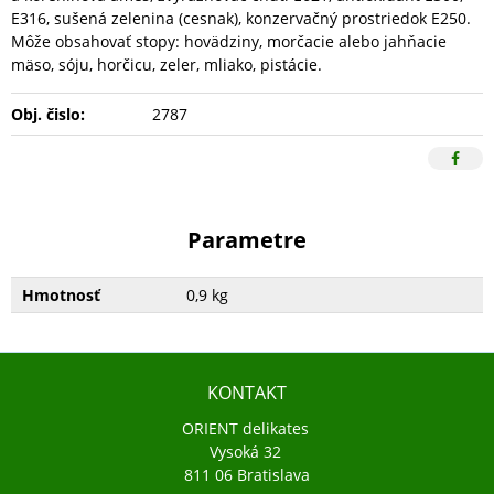
E316, sušená zelenina (cesnak), konzervačný prostriedok E250.
Môže obsahovať stopy: hovädziny, morčacie alebo jahňacie
mäso, sóju, horčicu, zeler, mliako, pistácie.
Obj. čislo:
2787
Parametre
Hmotnosť
0,9 kg
KONTAKT
ORIENT delikates
Vysoká 32
811 06 Bratislava