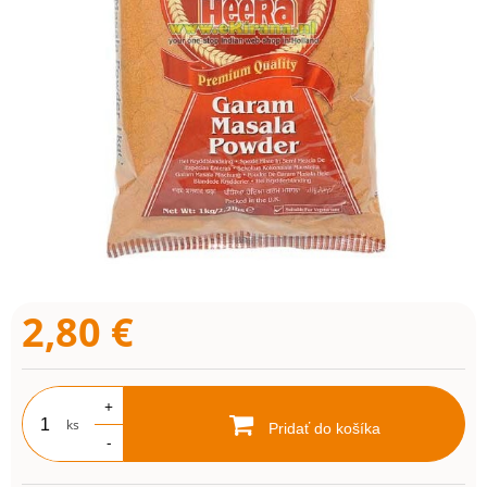
2,80
€
+
ks
Pridať do košíka
-