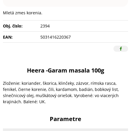
Mletá zmes korenia.
Obj. čislo:
2394
EAN:
5031416220367
Heera -Garam masala 100g
Zloženie: koriander, škorica, klinčeky, zázvor, rímska rasca,
fenikel, čierne korenie, čili, kardamom, badián, bobkový list,
slnečnicový olej, muškátový oriešok. Vyrobené: vo viacerých
krajinách. Balené: UK.
Parametre