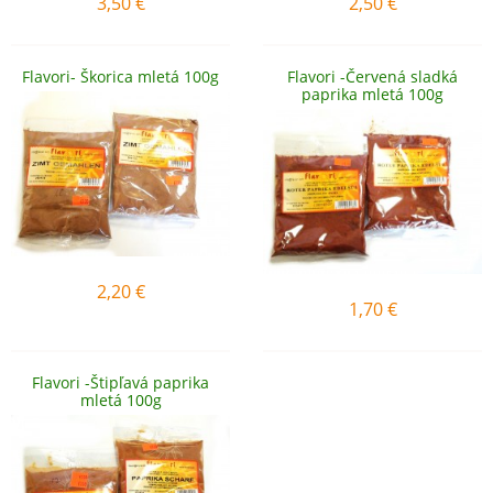
3,50
€
2,50
€
Flavori- Škorica mletá 100g
Flavori -Červená sladká
paprika mletá 100g
2,20
€
1,70
€
Flavori -Štipľavá paprika
mletá 100g