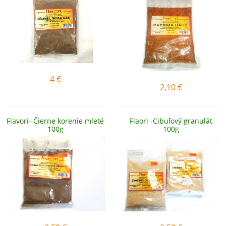
4
€
2,10
€
Flavori- Čierne korenie mleté
Flaori -Cibuľový granulát
100g
100g