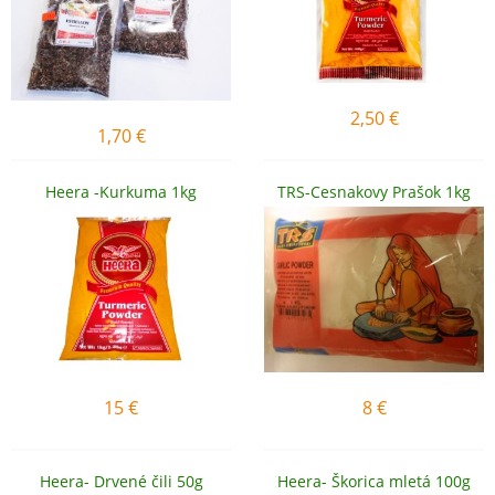
2,50
€
1,70
€
Heera -Kurkuma 1kg
TRS-Cesnakovy Prašok 1kg
15
€
8
€
Heera- Drvené čili 50g
Heera- Škorica mletá 100g