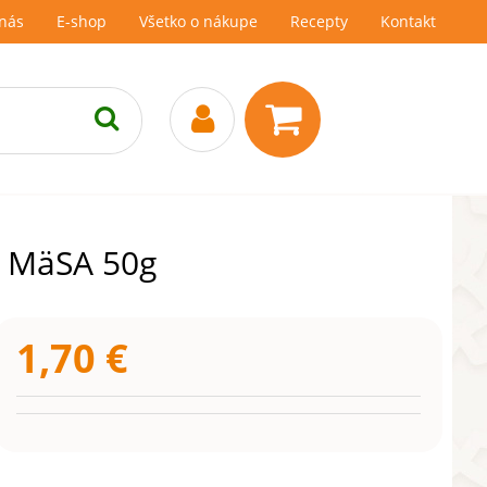
nás
E-shop
Všetko o nákupe
Recepty
Kontakt
 MäSA 50g
1,70
€