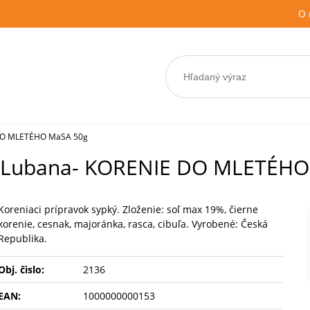
O 
 DO MLETÉHO MäSA 50g
d Lubana- KORENIE DO MLETÉHO
Koreniaci prípravok sypký. Zloženie: soľ max 19%, čierne
korenie, cesnak, majoránka, rasca, cibuľa. Vyrobené: Česká
Republika.
Obj. čislo:
2136
EAN:
1000000000153