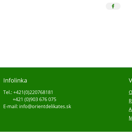
Infolinka
V
Tel.: +421(0)220768181
O
+421 (0)903 676 075
R
E-mail: info@orientdelikates.sk
A
M