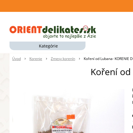
Kategórie
Úvod
Korenie
Zmesy korenín
Koření od Lubana- KORENIE
Koření o