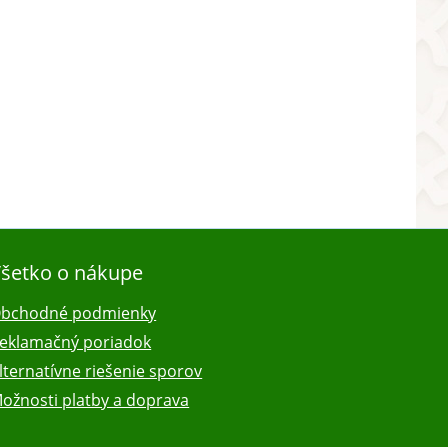
šetko o nákupe
bchodné podmienky
eklamačný poriadok
lternatívne riešenie sporov
ožnosti platby a doprava