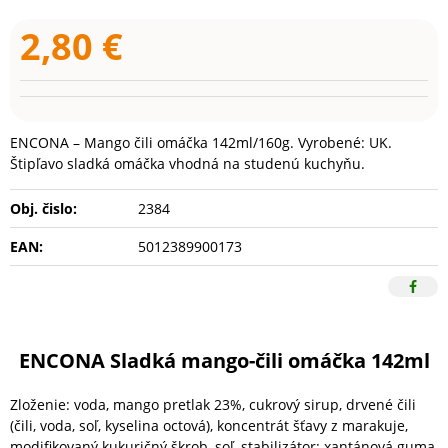
2,80
€
ENCONA – Mango čili omáčka 142ml/160g. Vyrobené: UK.
Štipľavo sladká omáčka vhodná na studenú kuchyňu.
Obj. čislo:
2384
EAN:
5012389900173
ENCONA Sladká mango-čili omáčka 142ml
Zloženie: voda, mango pretlak 23%, cukrový sirup, drvené čili
(čili, voda, soľ, kyselina octová), koncentrát šťavy z marakuje,
modifikovaný kukuričný škrob, soľ, stabilizátor: xantánová guma