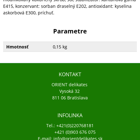
E415, konzervant: sorban draselný E202, antioxidant: kyselina
askorbová E300, príchuť.
Parametre
Hmotnosť
0,15 kg
KONTAKT
ORIENT delikates
Vysoká 32
811 06 Bratislava
INFOLINKA
Tel.: +421(0)220768181
+421 (0)903 676 075
E-mail: info@orientdelikates.sk