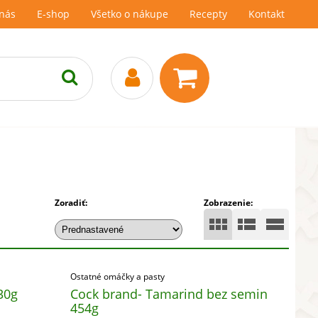
nás
E-shop
Všetko o nákupe
Recepty
Kontakt
Zoradiť:
Zobrazenie:
Ostatné omáčky a pasty
30g
Cock brand- Tamarind bez semin
454g