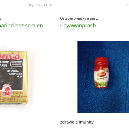
Obj. čislo:
1154
Ob
y
Ostatné omáčky a pasty
arind bez semien
Chyawanprash
zdravie a imunity