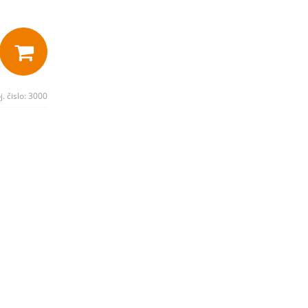
j. čislo:
3000