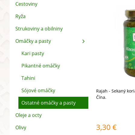
Cestoviny
Ryža
Strukoviny a obilniny
Omáčky a pasty
Kari pasty
Pikantné omáčky
Tahini
Sójové omáčky
Rajah - Sekaný kor
Čína.
Ostatné omáčky a pasty
Oleje a octy
3,30
€
Olivy