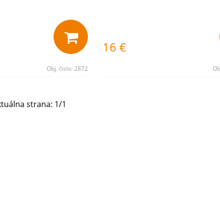
16
€
Obj. čislo:
2872
Ob
tuálna strana:
1
/
1