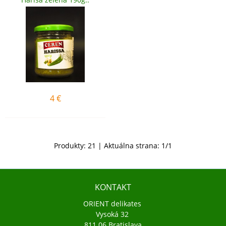
4
€
Produkty:
21
| Aktuálna strana:
1
/
1
KONTAKT
ORIENT delikates
Vysoká 32
811 06 Bratislava