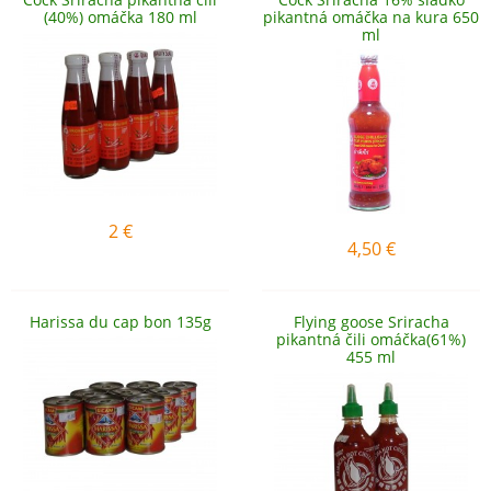
(40%) omáčka 180 ml
pikantná omáčka na kura 650
ml
2
€
4,50
€
Harissa du cap bon 135g
Flying goose Sriracha
pikantná čili omáčka(61%)
455 ml