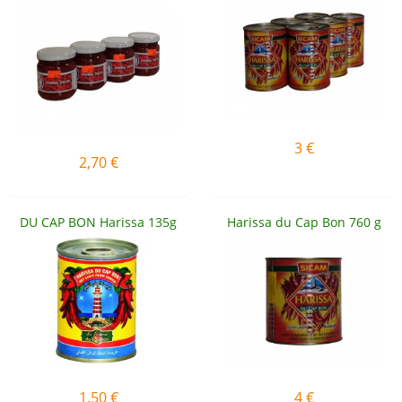
3
€
2,70
€
DU CAP BON Harissa 135g
Harissa du Cap Bon 760 g
1,50
€
4
€