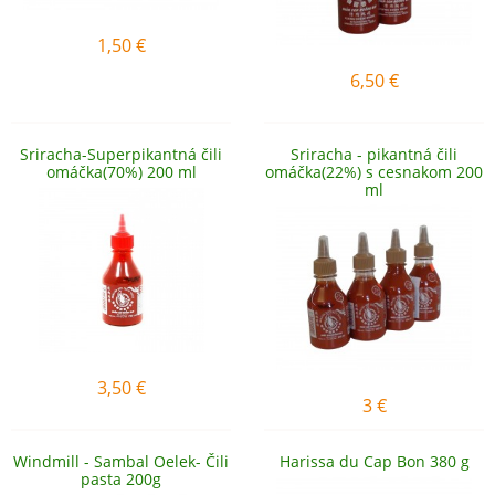
1,50
€
6,50
€
Sriracha-Superpikantná čili
Sriracha - pikantná čili
omáčka(70%) 200 ml
omáčka(22%) s cesnakom 200
ml
3,50
€
3
€
Windmill - Sambal Oelek- Čili
Harissa du Cap Bon 380 g
pasta 200g