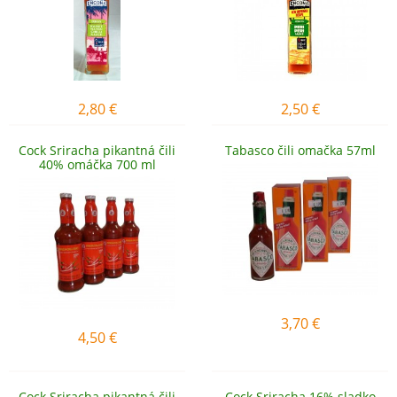
2,80
€
2,50
€
Cock Sriracha pikantná čili
Tabasco čili omačka 57ml
40% omáčka 700 ml
3,70
€
4,50
€
Cock Sriracha pikantná čili
Cock Sriracha 16% sladko