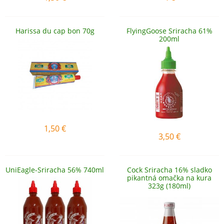
Harissa du cap bon 70g
FlyingGoose Sriracha 61%
200ml
1,50
€
3,50
€
UniEagle-Sriracha 56% 740ml
Cock Sriracha 16% sladko
pikantná omačka na kura
323g (180ml)