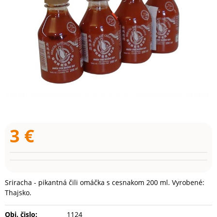
3
€
Sriracha - pikantná čili omáčka s cesnakom 200 ml. Vyrobené:
Thajsko.
Obj. čislo:
1124