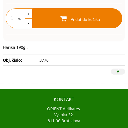
+
ks
Pridať do košíka
-
Harisa 190g..
Obj. čislo:
3776
KONTAKT
ORIENT delikates
Vysoká 32
811 06 Bratislava